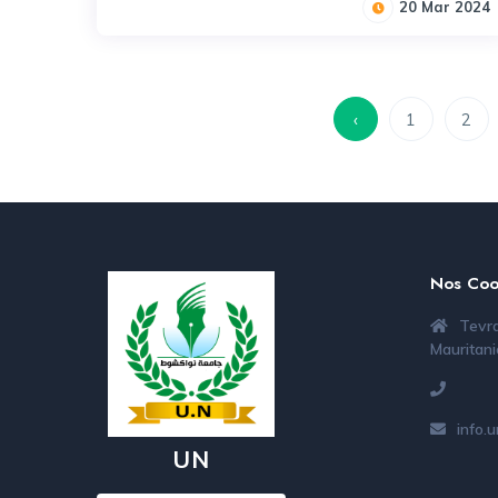
20 Mar 2024
‹
1
2
Nos Coo
Tevra
Mauritani
info.
UN