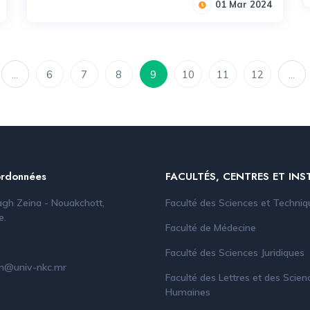
01 Mar 2024
...
6
7
8
9
10
11
12
...
rdonnées
FACULTÉS, CENTRES ET INS
gh Zeina - Nouakchott,
Faculté des Sciences et Techniq
e.
Faculté de Médecine
Faculté des Sciences Juridiques
un@univ-nkc.mr
Faculté des Lettres et des Scien
Humaines