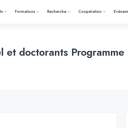
ts
Formations
Recherche
Coopération
Evénem
el et doctorants Program